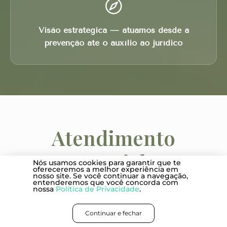
Visão estratégica — atuamos desde a
prevenção até o auxílio ao jurídico
Atendimento
presencial em
Nós usamos cookies para garantir que te
ofereceremos a melhor experiência em
nosso site. Se você continuar a navegação,
Florianópolis - SC,
entenderemos que você concorda com
nossa
Política de Privacidade
.
São Paulo - SP e
Continuar e fechar