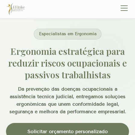
Início
Especialistas em Ergonomia
Sobre
Serviços
Ergonomia estratégica para
Forense
Ergonomia
reduzir riscos ocupacionais e
Eliete Finke
FAQ
passivos trabalhistas
Contato
Da prevenção das doenças ocupacionais à
Solicitar orçamento
assistência técnica judicial, entregamos soluções
ergonômicas que unem conformidade legal,
segurança e melhora da performance empresarial.
Solicitar orçamento personalizado